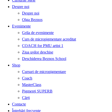
Cursurile Mele
Despre noi
Despre noi
Olga Beznos
Evenimente
Grila de evenimente
Curs de micropigmentare acreditat
COACH for PMU artist 1
Ziua ușilor deschise
Deschiderea Beznos School
Shop
Cursuri de micropigmentare
Coach
MasterClass
Pigmenți SUPERB
Cărți
Contacte
Întrebări frecvente