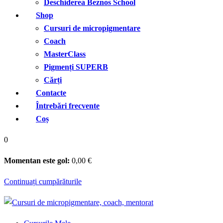
Deschiderea Beznos School
Shop
Cursuri de micropigmentare
Coach
MasterClass
Pigmenți SUPERB
Cărți
Contacte
Întrebări frecvente
Coș
0
Momentan este gol:
0
,00
€
Continuați cumpărăturile