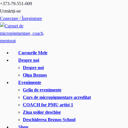
Treci
+373-79-551-009
la
Urmăriți-ne
conținut
Conectare / Înregistrare
Cursurile Mele
Despre noi
Despre noi
Olga Beznos
Evenimente
Grila de evenimente
Curs de micropigmentare acreditat
COACH for PMU artist 1
Ziua ușilor deschise
Deschiderea Beznos School
Shop