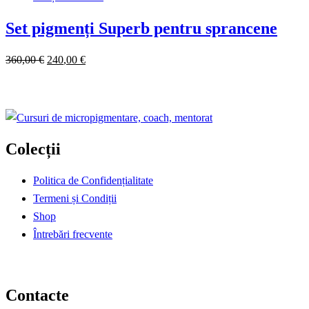
a
este:
fost:
40,00 €.
Set pigmenți Superb pentru sprancene
60,00 €.
360
,00
€
Prețul
240
,00
€
Prețul
inițial
curent
a
este:
fost:
240,00 €.
360,00 €.
Colecții
Politica de Confidențialitate
Termeni și Condiții
Shop
Întrebări frecvente
Contacte