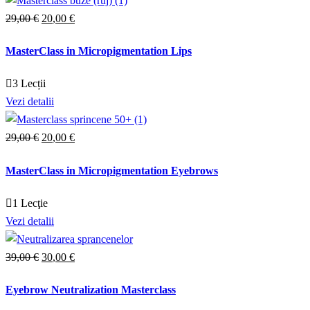
29
,00
€
Prețul
20
,00
€
Prețul
inițial
curent
MasterClass in Micropigmentation Lips
a
este:
fost:
20,00 €.
3 Lecții
29,00 €.
Vezi detalii
29
,00
€
Prețul
20
,00
€
Prețul
inițial
curent
MasterClass in Micropigmentation Eyebrows
a
este:
fost:
20,00 €.
1 Lecţie
29,00 €.
Vezi detalii
39
,00
€
Prețul
30
,00
€
Prețul
inițial
curent
Eyebrow Neutralization Masterclass
a
este: