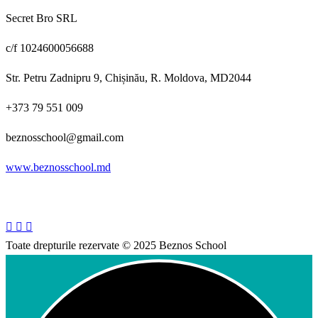
Secret Bro SRL
c/f 1024600056688
Str. Petru Zadnipru 9, Chișinău, R. Moldova, MD2044
+373 79 551 009
beznosschool@gmail.com
www.beznosschool.md
Toate drepturile rezervate © 2025 Beznos School