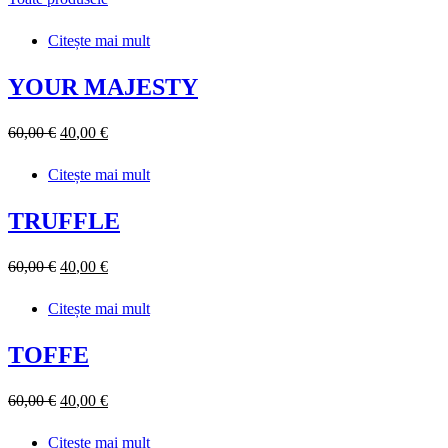
Citește mai mult
YOUR MAJESTY
60
,00
€
Prețul
40
,00
€
Prețul
inițial
curent
Citește mai mult
a
este:
fost:
40,00 €.
TRUFFLE
60,00 €.
60
,00
€
Prețul
40
,00
€
Prețul
inițial
curent
Citește mai mult
a
este:
fost:
40,00 €.
TOFFE
60,00 €.
60
,00
€
Prețul
40
,00
€
Prețul
inițial
curent
Citește mai mult