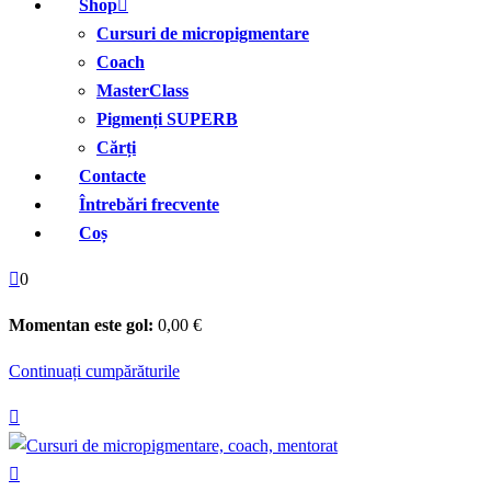
Shop
Cursuri de micropigmentare
Coach
MasterClass
Pigmenți SUPERB
Cărți
Contacte
Întrebări frecvente
Coș
0
Momentan este gol:
0
,00
€
Continuați cumpărăturile