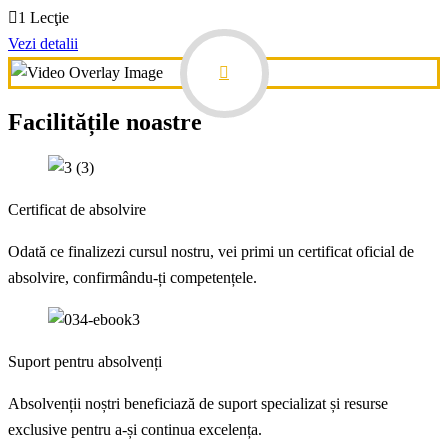
fost:
30,00 €.
1 Lecţie
39,00 €.
Vezi detalii
Facilitățile noastre
Certificat de absolvire
Odată ce finalizezi cursul nostru, vei primi un certificat oficial de
absolvire, confirmându-ți competențele.
Suport pentru absolvenți
Absolvenții noștri beneficiază de suport specializat și resurse
exclusive pentru a-și continua excelența.