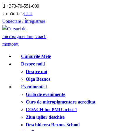
Treci
+373-79-551-009
la
Urmăriți-ne
conținut
Conectare / Înregistrare
Cursurile Mele
Despre noi
Despre noi
Olga Beznos
Evenimente
Grila de evenimente
Curs de micropigmentare acreditat
COACH for PMU artist 1
Ziua ușilor deschise
Deschiderea Beznos School