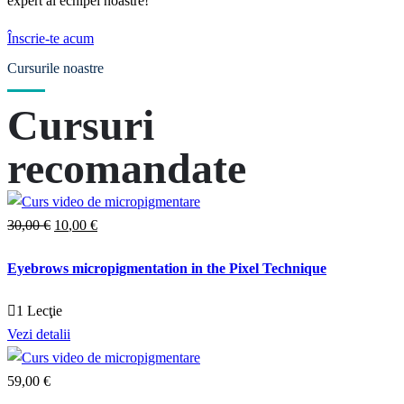
expert al echipei noastre!
Înscrie-te acum
Cursurile noastre
Cursuri
recomandate
30
,00
€
Prețul
10
,00
€
Prețul
inițial
curent
Eyebrows micropigmentation in the Pixel Technique
a
este:
fost:
10,00 €.
1 Lecţie
30,00 €.
Vezi detalii
59
,00
€