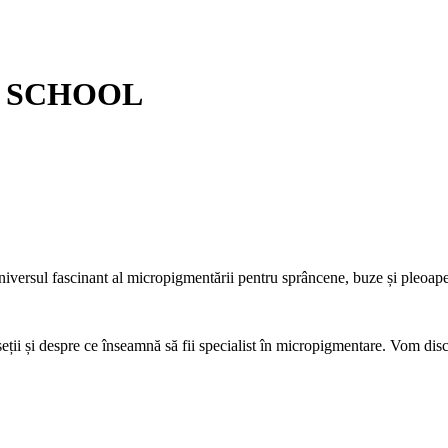
NOS SCHOOL
universul fascinant al micropigmentării pentru sprâncene, buze și pleoape
museții și despre ce înseamnă să fii specialist în micropigmentare. Vom dis