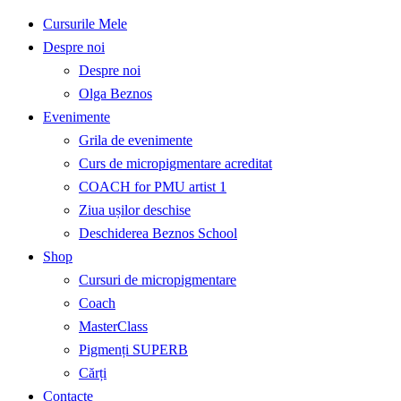
Cursurile Mele
Despre noi
Despre noi
Olga Beznos
Evenimente
Grila de evenimente
Curs de micropigmentare acreditat
COACH for PMU artist 1
Ziua ușilor deschise
Deschiderea Beznos School
Shop
Cursuri de micropigmentare
Coach
MasterClass
Pigmenți SUPERB
Cărți
Contacte