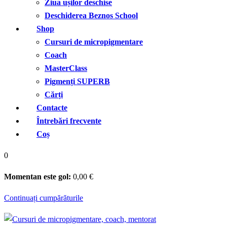
Ziua ușilor deschise
Deschiderea Beznos School
Shop
Cursuri de micropigmentare
Coach
MasterClass
Pigmenți SUPERB
Cărți
Contacte
Întrebări frecvente
Coș
0
Momentan este gol:
0
,00
€
Continuați cumpărăturile