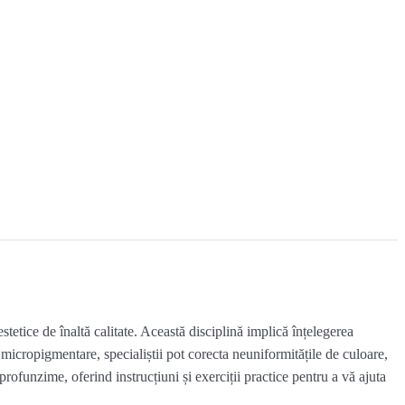
tetice de înaltă calitate. Această disciplină implică înțelegerea
în micropigmentare, specialiștii pot corecta neuniformitățile de culoare,
rofunzime, oferind instrucțiuni și exerciții practice pentru a vă ajuta