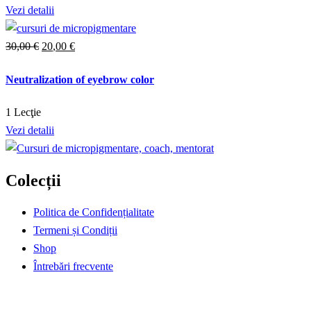
Vezi detalii
Prețul
Prețul
30
,00
€
20
,00
€
inițial
curent
Neutralization of eyebrow color
a
este:
fost:
20,00 €.
1 Lecţie
30,00 €.
Vezi detalii
Colecții
Politica de Confidențialitate
Termeni și Condiții
Shop
Întrebări frecvente