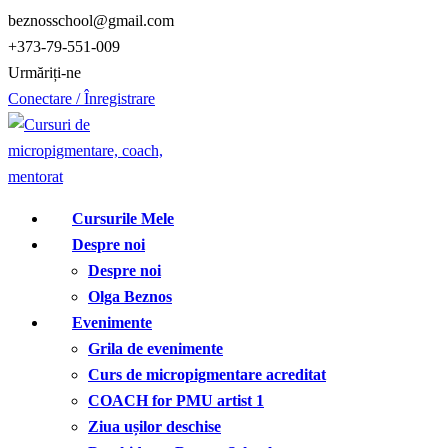
Treci
beznosschool@gmail.com
la
+373-79-551-009
conținut
Urmăriți-ne
Conectare / Înregistrare
Cursurile Mele
Despre noi
Despre noi
Olga Beznos
Evenimente
Grila de evenimente
Curs de micropigmentare acreditat
COACH for PMU artist 1
Ziua ușilor deschise