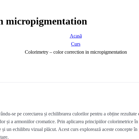
in micropigmentation
Acasă
Curs
Colorimetry – color correction in micropigmentation
u-se pe corectarea și echilibrarea culorilor pentru a obține rezultate es
telor și a armoniilor cromatice. Prin aplicarea principiilor colorimetrice 
e și un echilibru vizual plăcut. Acest curs explorează aceste concepte în p
tare.