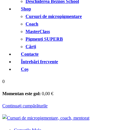
Deschiderea Beznos School
Shop
Cursuri de micropigmentare
Coach
MasterClass
Pigmenți SUPERB
Cărți
Contacte
Întrebări frecvente
Coș
0
Momentan este gol:
0
,00
€
Continuați cumpărăturile