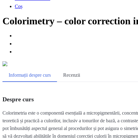
Coș
Colorimetry – color correction 
Informații despre curs
Recenzii
Despre curs
Colorimetria este o componentă esențială a micropigmentării, concentrând
teoretică și practică a culorilor, inclusiv a tonurilor de bază, a contras
pot îmbunătăți aspectul general al procedurilor și pot asigura o simetri
să vă dezvoltați abilitățile în domeniul corecției culorii în micropigmen