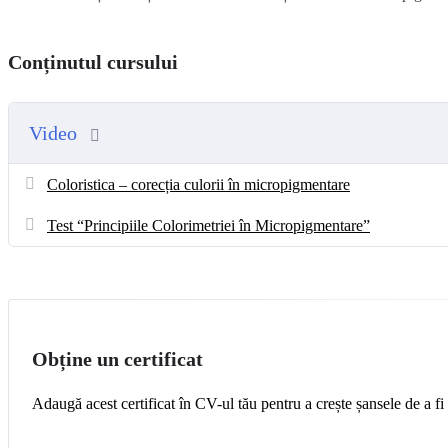
Conținutul cursului
Video
Coloristica – corecția culorii în micropigmentare
Test “Principiile Colorimetriei în Micropigmentare”
Obține un certificat
Adaugă acest certificat în CV-ul tău pentru a crește șansele de a fi