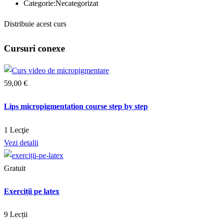
Categorie:
Necategorizat
Distribuie acest curs
Cursuri conexe
59
,00
€
Lips micropigmentation course step by step
1 Lecţie
Vezi detalii
Gratuit
Exerciții pe latex
9 Lecții