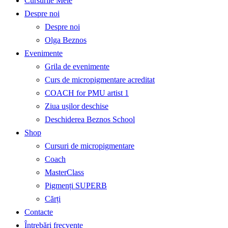
Cursurile Mele
Despre noi
Despre noi
Olga Beznos
Evenimente
Grila de evenimente
Curs de micropigmentare acreditat
COACH for PMU artist 1
Ziua ușilor deschise
Deschiderea Beznos School
Shop
Cursuri de micropigmentare
Coach
MasterClass
Pigmenți SUPERB
Cărți
Contacte
Întrebări frecvente