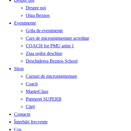
Despre noi
Despre noi
Olga Beznos
Evenimente
Grila de evenimente
Curs de micropigmentare acreditat
COACH for PMU artist 1
Ziua ușilor deschise
Deschiderea Beznos School
Shop
Cursuri de micropigmentare
Coach
MasterClass
Pigmenți SUPERB
Cărți
Contacte
Întrebări frecvente
Coș