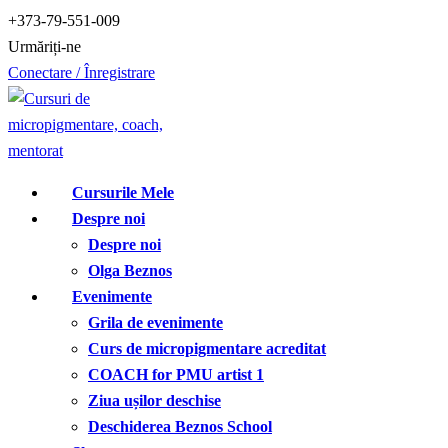
Treci
+373-79-551-009
la
Urmăriți-ne
conținut
Conectare / Înregistrare
Cursurile Mele
Despre noi
Despre noi
Olga Beznos
Evenimente
Grila de evenimente
Curs de micropigmentare acreditat
COACH for PMU artist 1
Ziua ușilor deschise
Deschiderea Beznos School