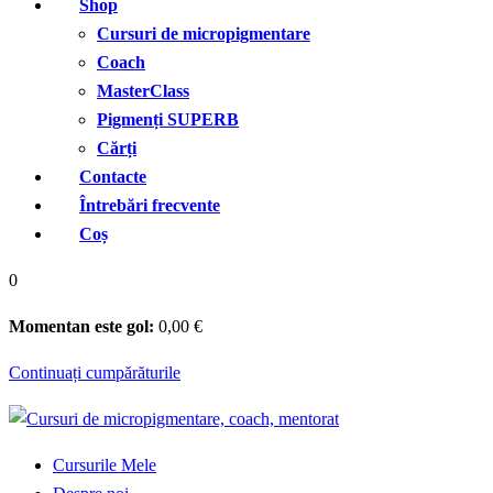
Shop
Cursuri de micropigmentare
Coach
MasterClass
Pigmenți SUPERB
Cărți
Contacte
Întrebări frecvente
Coș
0
Momentan este gol:
0
,00
€
Continuați cumpărăturile
Cursurile Mele