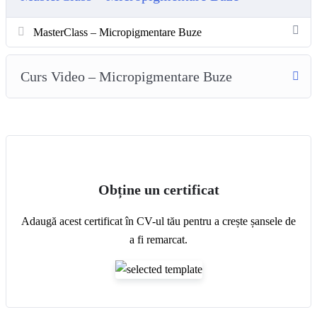
algoritmul buzelor
MasterClass – Micropigmentare Buze
întrebări-răspunsuri
Curs Video – Micropigmentare Buze
Cadou un curs video de micropigmentare + la final ai parte de
un Certificat de participare.
Vezi recapitularea masterclass-ului nostru de micropigmentare a
buzelor, un eveniment live înregistrat plin de informații valoroase și
demonstrații practice!
Obține un certificat
Adaugă acest certificat în CV-ul tău pentru a crește șansele de
a fi remarcat.