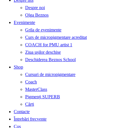
Despre noi
Despre noi
Olga Beznos
Evenimente
Grila de evenimente
Curs de micropigmentare acreditat
COACH for PMU artist 1
Ziua ușilor deschise
Deschiderea Beznos School
Shop
Cursuri de micropigmentare
Coach
MasterClass
Pigmenți SUPERB
Cărți
Contacte
Întrebări frecvente
Coș