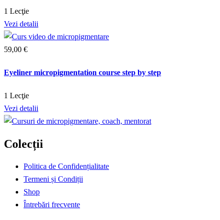
1 Lecţie
Vezi detalii
59
,00
€
Eyeliner micropigmentation course step by step
1 Lecţie
Vezi detalii
Colecții
Politica de Confidențialitate
Termeni și Condiții
Shop
Întrebări frecvente