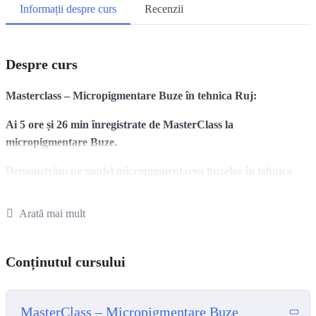
Informații despre curs
Recenzii
Despre curs
Masterclass – Micropigmentare Buze în tehnica Ruj:
Ai 5 ore și 26 min înregistrate de MasterClass la
micropigmentare Buze.
Demonstrăm pe model micropigmentarea buzelor în tehnica
Ruj.
Arată mai mult
Teoria ce ține de:
coloristică
Conținutul cursului
pigmentologie
formă
MasterClass – Micropigmentare Buze