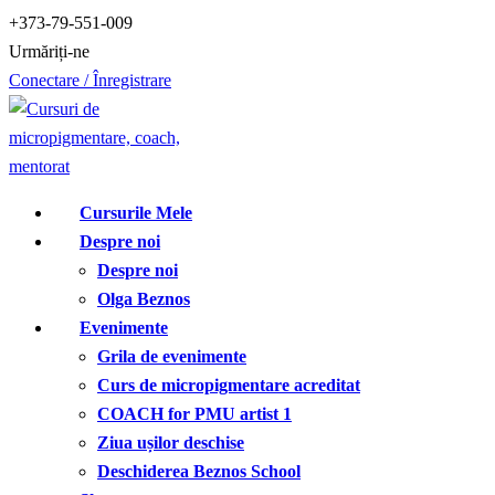
Treci
+373-79-551-009
la
Urmăriți-ne
conținut
Conectare / Înregistrare
Cursurile Mele
Despre noi
Despre noi
Olga Beznos
Evenimente
Grila de evenimente
Curs de micropigmentare acreditat
COACH for PMU artist 1
Ziua ușilor deschise
Deschiderea Beznos School