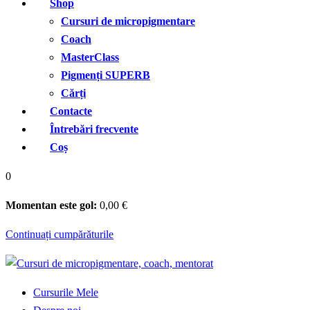
Shop
Cursuri de micropigmentare
Coach
MasterClass
Pigmenți SUPERB
Cărți
Contacte
Întrebări frecvente
Coș
0
Momentan este gol:
0
,00
€
Continuați cumpărăturile
Cursurile Mele