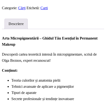
Cartea
teoretică
Categorie:
Cărți
Etichetă:
Carti
în
Permanent
Descriere
Make-
up
Arta Micropigmentării – Ghidul Tău Esențial în Permanent
Makeup
Descoperă cartea teoretică intensă în micropigmentare, scrisă de
Olga Beznos, expert recunoscut!
Conținut:
Teoria culorilor și anatomia pielii
Tehnici avansate de aplicare a pigmenților
Tipuri de aparate
Secrete profesionale și tendințe inovatoare