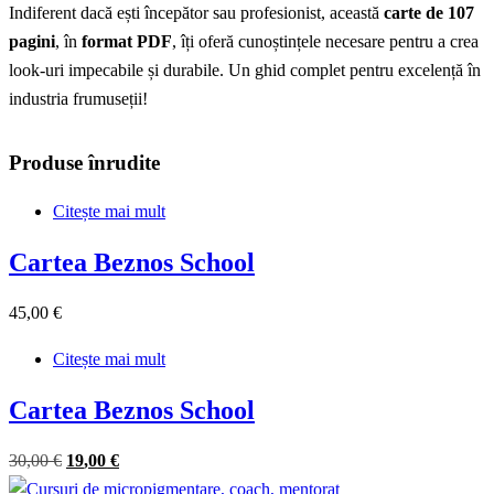
Indiferent dacă ești începător sau profesionist, această
carte de 107
pagini
, în
format PDF
, îți oferă cunoștințele necesare pentru a crea
look-uri impecabile și durabile. Un ghid complet pentru excelență în
industria frumuseții!
Produse înrudite
Citește mai mult
Cartea Beznos School
45
,00
€
Citește mai mult
Cartea Beznos School
Prețul
Prețul
30
,00
€
19
,00
€
inițial
curent