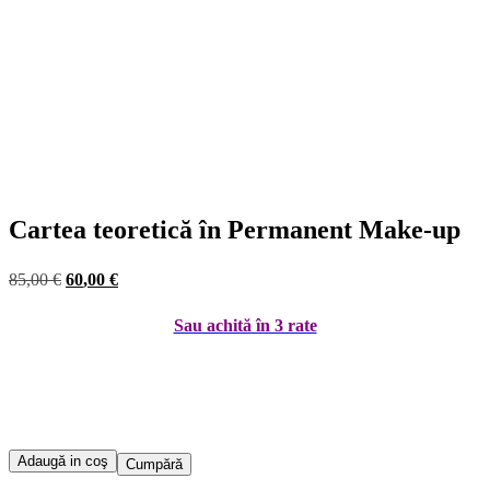
Cartea teoretică în Permanent Make-up
Prețul
Prețul
85
,00
€
60
,00
€
inițial
curent
Sau achită în 3 rate
a
este:
fost:
60,00 €.
85,00 €.
Cantitate
Adaugă in coş