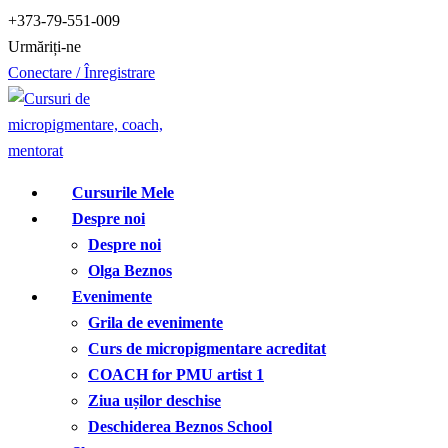
Treci
+373-79-551-009
la
Urmăriți-ne
conținut
Conectare / Înregistrare
Cursurile Mele
Despre noi
Despre noi
Olga Beznos
Evenimente
Grila de evenimente
Curs de micropigmentare acreditat
COACH for PMU artist 1
Ziua ușilor deschise
Deschiderea Beznos School