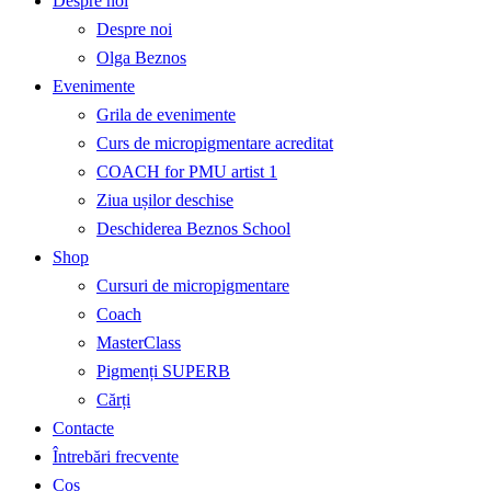
Despre noi
Despre noi
Olga Beznos
Evenimente
Grila de evenimente
Curs de micropigmentare acreditat
COACH for PMU artist 1
Ziua ușilor deschise
Deschiderea Beznos School
Shop
Cursuri de micropigmentare
Coach
MasterClass
Pigmenți SUPERB
Cărți
Contacte
Întrebări frecvente
Coș