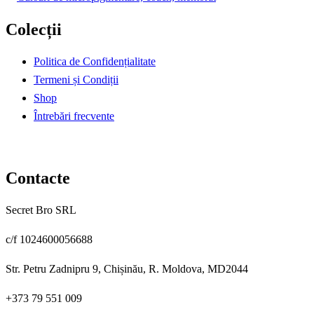
a
este:
Colecții
fost:
19,00 €.
30,00 €.
Politica de Confidențialitate
Termeni și Condiții
Shop
Întrebări frecvente
Contacte
Secret Bro SRL
c/f 1024600056688
Str. Petru Zadnipru 9, Chișinău, R. Moldova, MD2044
+373 79 551 009