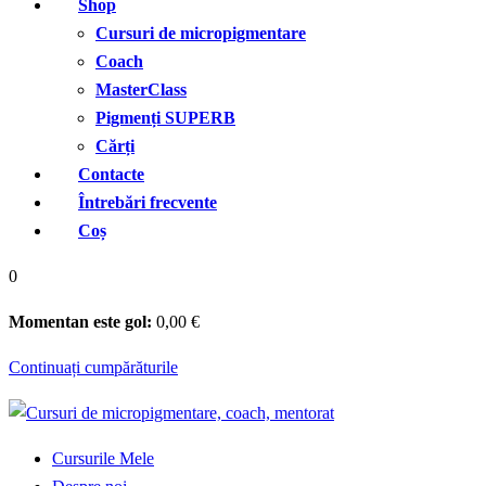
Shop
Cursuri de micropigmentare
Coach
MasterClass
Pigmenți SUPERB
Cărți
Contacte
Întrebări frecvente
Coș
0
Momentan este gol:
0
,00
€
Continuați cumpărăturile
Cursurile Mele