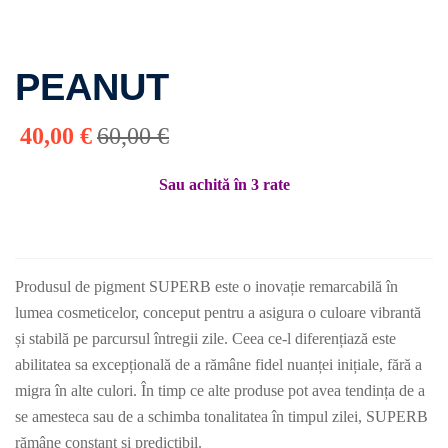
se
os School
PEANUT
40
,00
€
60
,00
€
Prețul
Prețul
pigmentare
inițial
curent
Sau achită în 3 rate
a
este:
fost:
40,00 €.
60,00 €.
B
Produsul de pigment SUPERB este o inovație remarcabilă în
lumea cosmeticelor, conceput pentru a asigura o culoare vibrantă
și stabilă pe parcursul întregii zile. Ceea ce-l diferențiază este
abilitatea sa excepțională de a rămâne fidel nuanței inițiale, fără a
migra în alte culori. În timp ce alte produse pot avea tendința de a
se amesteca sau de a schimba tonalitatea în timpul zilei, SUPERB
rămâne constant și predictibil.