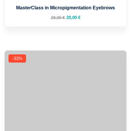
MasterClass in Micropigmentation Eyebrows
Prețul
Prețul
20
,00
€
29
,00
€
inițial
curent
a
este:
fost:
20,00 €.
29,00 €.
-33%