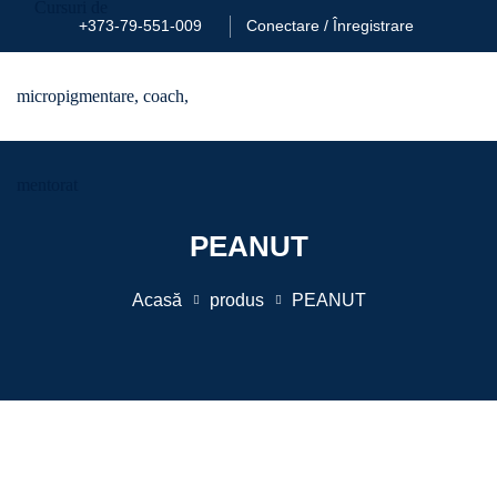
Treci
+373-79-551-009
Conectare / Înregistrare
la
conținut
PEANUT
Acasă
produs
PEANUT
te
entare acreditat
rtist 1