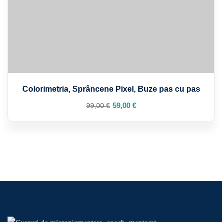
Colorimetria, Sprâncene Pixel, Buze pas cu pas
Prețul
Prețul
59
,00
€
99
,00
€
inițial
curent
a
este:
fost:
59,00 €.
99,00 €.