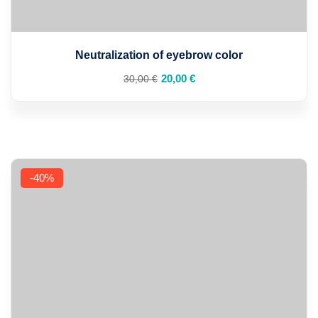
Neutralization of eyebrow color
Prețul
Prețul
20
,00
€
30
,00
€
inițial
curent
a
este:
fost:
20,00 €.
30,00 €.
-40%