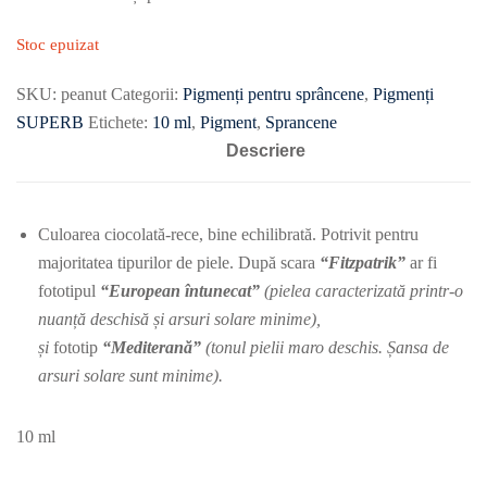
Stoc epuizat
SKU:
peanut
Categorii:
Pigmenți pentru sprâncene
,
Pigmenți
SUPERB
Etichete:
10 ml
,
Pigment
,
Sprancene
Descriere
Culoarea ciocolată-rece, bine echilibrată. Potrivit pentru
majoritatea tipurilor de piele. După scara
“Fitzpatrik”
ar fi
fototipul
“European întunecat”
(pielea caracterizată printr-o
nuanță deschisă și arsuri solare minime),
și
fototip
“Mediterană”
(tonul pielii maro deschis. Șansa de
arsuri solare sunt minime).
10 ml