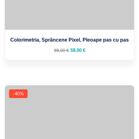
Colorimetria, Sprâncene Pixel, Pleoape pas cu pas
Prețul
Prețul
59
,00
€
99
,00
€
inițial
curent
a
este:
fost:
59,00 €.
99,00 €.
-40%