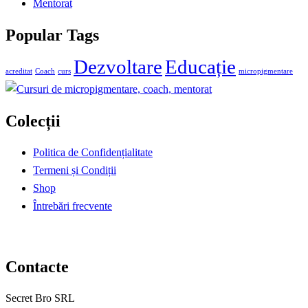
Mentorat
Popular Tags
Dezvoltare
Educație
acreditat
Coach
curs
micropigmentare
Colecții
Politica de Confidențialitate
Termeni și Condiții
Shop
Întrebări frecvente
Contacte
Secret Bro SRL