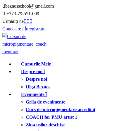
Treci
beznosschool@gmail.com
la
+373-79-551-009
conținut
Urmăriți-ne
Conectare / Înregistrare
Cursurile Mele
Despre noi
Despre noi
Olga Beznos
Evenimente
Grila de evenimente
Curs de micropigmentare acreditat
COACH for PMU artist 1
Ziua ușilor deschise