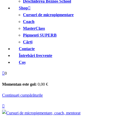
Deschiderea Beznos School
Shop
Cursuri de micropigmentare
Coach
MasterClass
Pigmenți SUPERB
Cărți
Contacte
Întrebări frecvente
Coș
0
Momentan este gol:
0
,00
€
Continuați cumpărăturile