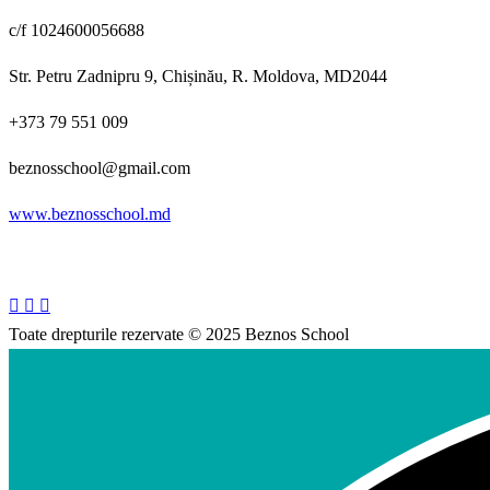
c/f 1024600056688
Str. Petru Zadnipru 9, Chișinău, R. Moldova, MD2044
+373 79 551 009
beznosschool@gmail.com
www.beznosschool.md
Toate drepturile rezervate © 2025 Beznos School