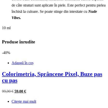
de câte straturi sunt aplicate în piele. Este perfect pentru pielea
închisă la culoare. Se poate stinge din intesitate cu
Nude
Vibes.
10 ml
Produse înrudite
-40%
Adaugă în coș
Colorimetria, Sprâncene Pixel, Buze pas
cu pas
Prețul
Prețul
99
,00
€
59
,00
€
inițial
curent
Citește mai mult
a
este: