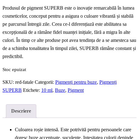
Produsul de pigment SUPERB este o inovație remarcabilă în lumea
cosmeticelor, conceput pentru a asigura o culoare vibrantă și stabilă
pe parcursul întregii zile. Ceea ce-l diferențiază este abilitatea sa
excepțională de a rămâne fidel nuanței inițiale, fără a migra în alte
culori. În timp ce alte produse pot avea tendința de a se amesteca sau
de a schimba tonalitatea în timpul zilei, SUPERB rămâne constant și
predictibil.
Stoc epuizat
SKU:
red-fatale
Categorii:
Pigmenți pentru buze
,
Pigmenți
SUPERB
Etichete:
10 ml
,
Buze
,
Pigment
Descriere
Culoarea roșie intensă. Este potrivită pentru persoanele care
doresc buze accentuate, suculente. Intesitatea culorii depinde