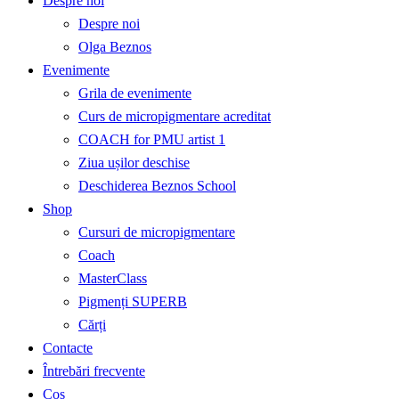
Despre noi
Despre noi
Olga Beznos
Evenimente
Grila de evenimente
Curs de micropigmentare acreditat
COACH for PMU artist 1
Ziua ușilor deschise
Deschiderea Beznos School
Shop
Cursuri de micropigmentare
Coach
MasterClass
Pigmenți SUPERB
Cărți
Contacte
Întrebări frecvente
Coș