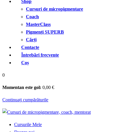
Shop
Cursuri de micropigmentare
Coach
MasterClass
Pigmenți SUPERB
Cărți
Contacte
Întrebări frecvente
Coș
0
Momentan este gol:
0
,00
€
Continuați cumpărăturile
Cursurile Mele