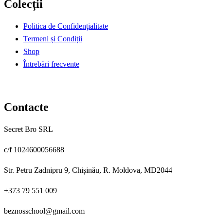
Colecții
fost:
99,00 €.
177,00 €.
Politica de Confidențialitate
Termeni și Condiții
Shop
Întrebări frecvente
Contacte
Secret Bro SRL
c/f 1024600056688
Str. Petru Zadnipru 9, Chișinău, R. Moldova, MD2044
+373 79 551 009
beznosschool@gmail.com