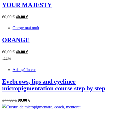
fost:
59,00 €.
YOUR MAJESTY
99,00 €.
Prețul
Prețul
60
,00
€
40
,00
€
inițial
curent
Citește mai mult
a
este:
fost:
40,00 €.
ORANGE
60,00 €.
Prețul
Prețul
60
,00
€
40
,00
€
inițial
curent
-44%
a
este:
Adaugă în coș
fost:
40,00 €.
60,00 €.
Eyebrows, lips and eyeliner
micropigmentation course step by step
Prețul
Prețul
177
,00
€
99
,00
€
inițial
curent
a
este: