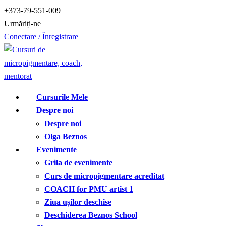
Treci
+373-79-551-009
la
Urmăriți-ne
conținut
Conectare / Înregistrare
Cursurile Mele
Despre noi
Despre noi
Olga Beznos
Evenimente
Grila de evenimente
Curs de micropigmentare acreditat
COACH for PMU artist 1
Ziua ușilor deschise
Deschiderea Beznos School