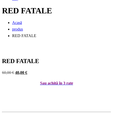
RED FATALE
Acasă
produs
RED FATALE
RED FATALE
Prețul
Prețul
60
,00
€
40
,00
€
inițial
curent
Sau achită în 3 rate
a
este:
fost:
40,00 €.
60,00 €.