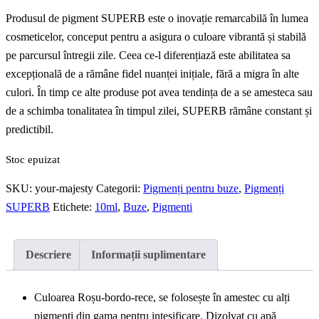
Produsul de pigment SUPERB este o inovație remarcabilă în lumea
cosmeticelor, conceput pentru a asigura o culoare vibrantă și stabilă
pe parcursul întregii zile. Ceea ce-l diferențiază este abilitatea sa
excepțională de a rămâne fidel nuanței inițiale, fără a migra în alte
culori. În timp ce alte produse pot avea tendința de a se amesteca sau
de a schimba tonalitatea în timpul zilei, SUPERB rămâne constant și
predictibil.
Stoc epuizat
SKU:
your-majesty
Categorii:
Pigmenți pentru buze
,
Pigmenți
SUPERB
Etichete:
10ml
,
Buze
,
Pigmenti
Descriere
Informații suplimentare
Culoarea Roșu-bordo-rece, se folosește în amestec cu alți
pigmenți din gama pentru intesificare. Dizolvat cu apă