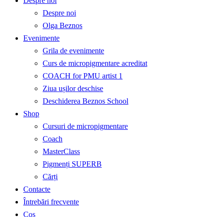
Despre noi
Despre noi
Olga Beznos
Evenimente
Grila de evenimente
Curs de micropigmentare acreditat
COACH for PMU artist 1
Ziua ușilor deschise
Deschiderea Beznos School
Shop
Cursuri de micropigmentare
Coach
MasterClass
Pigmenți SUPERB
Cărți
Contacte
Întrebări frecvente
Coș