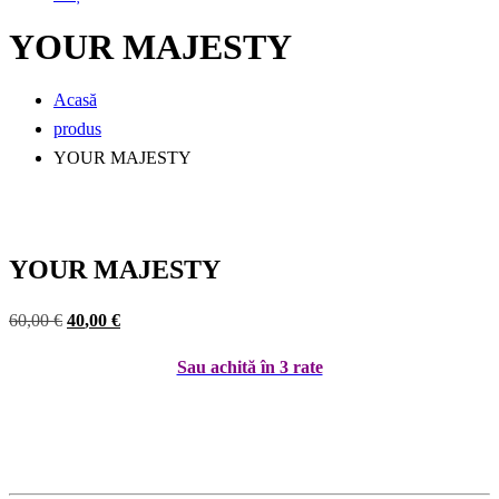
YOUR MAJESTY
Acasă
produs
YOUR MAJESTY
YOUR MAJESTY
Prețul
Prețul
60
,00
€
40
,00
€
inițial
curent
Sau achită în 3 rate
a
este:
fost:
40,00 €.
60,00 €.