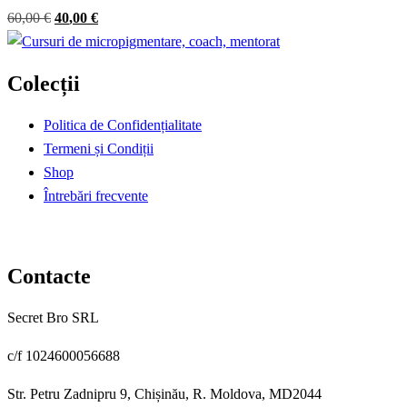
Prețul
Prețul
60
,00
€
40
,00
€
inițial
curent
a
este:
Colecții
fost:
40,00 €.
60,00 €.
Politica de Confidențialitate
Termeni și Condiții
Shop
Întrebări frecvente
Contacte
Secret Bro SRL
c/f 1024600056688
Str. Petru Zadnipru 9, Chișinău, R. Moldova, MD2044