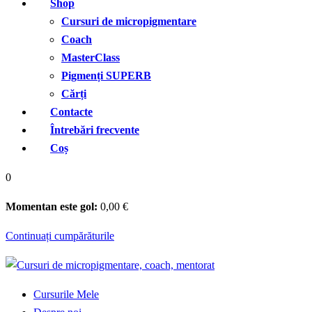
Shop
Cursuri de micropigmentare
Coach
MasterClass
Pigmenți SUPERB
Cărți
Contacte
Întrebări frecvente
Coș
0
Momentan este gol:
0
,00
€
Continuați cumpărăturile
Cursurile Mele