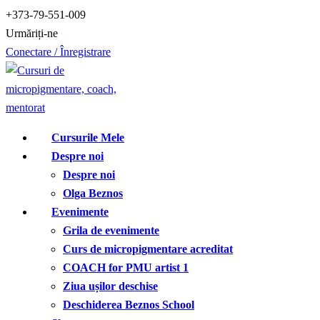
Treci
+373-79-551-009
la
Urmăriți-ne
conținut
Conectare / Înregistrare
Cursurile Mele
Despre noi
Despre noi
Olga Beznos
Evenimente
Grila de evenimente
Curs de micropigmentare acreditat
COACH for PMU artist 1
Ziua ușilor deschise
Deschiderea Beznos School