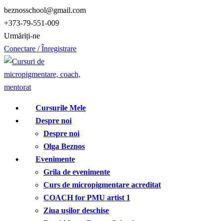
Treci
beznosschool@gmail.com
la
+373-79-551-009
conținut
Urmăriți-ne
Conectare / Înregistrare
Cursurile Mele
Despre noi
Despre noi
Olga Beznos
Evenimente
Grila de evenimente
Curs de micropigmentare acreditat
COACH for PMU artist 1
Ziua ușilor deschise