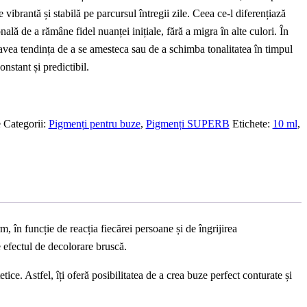
 vibrantă și stabilă pe parcursul întregii zile. Ceea ce-l diferențiază
onală de a rămâne fidel nuanței inițiale, fără a migra în alte culori. În
avea tendința de a se amesteca sau de a schimba tonalitatea în timpul
stant și predictibil.
e
Categorii:
Pigmenți pentru buze
,
Pigmenți SUPERB
Etichete:
10 ml
,
m, în funcție de reacția fiecărei persoane și de îngrijirea
e efectul de decolorare bruscă.
tice. Astfel, îți oferă posibilitatea de a crea buze perfect conturate și