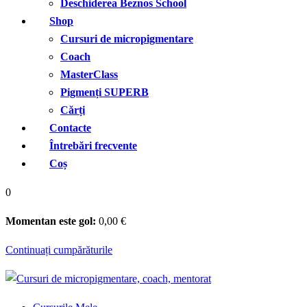
Deschiderea Beznos School
Shop
Cursuri de micropigmentare
Coach
MasterClass
Pigmenți SUPERB
Cărți
Contacte
Întrebări frecvente
Coș
0
Momentan este gol:
0
,00
€
Continuați cumpărăturile