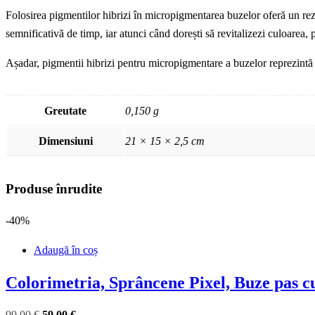
Folosirea pigmentilor hibrizi în micropigmentarea buzelor oferă un rezul
semnificativă de timp, iar atunci când dorești să revitalizezi culoarea, 
Așadar, pigmentii hibrizi pentru micropigmentare a buzelor reprezintă o 
Greutate
0,150 g
Dimensiuni
21 × 15 × 2,5 cm
Produse înrudite
-40%
Adaugă în coș
Colorimetria, Sprâncene Pixel, Buze pas c
Prețul
Prețul
99
,00
€
59
,00
€