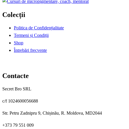
inițial
curent
a
este:
Colecții
fost:
99,00 €.
177,00 €.
Politica de Confidențialitate
Termeni și Condiții
Shop
Întrebări frecvente
Contacte
Secret Bro SRL
c/f 1024600056688
Str. Petru Zadnipru 9, Chișinău, R. Moldova, MD2044
+373 79 551 009