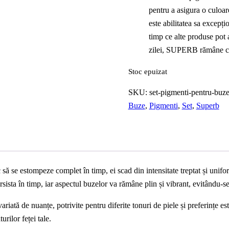
pentru a asigura o culoare
este abilitatea sa excepți
timp ce alte produse pot 
zilei, SUPERB rămâne con
Stoc epuizat
SKU:
set-pigmenti-pentru-buz
Buze
,
Pigmenti
,
Set
,
Superb
 să se estompeze complet în timp, ei scad din intensitate treptat și unifor
sista în timp, iar aspectul buzelor va rămâne plin și vibrant, evitându-s
riată de nuanțe, potrivite pentru diferite tonuri de piele și preferințe este
rilor feței tale.