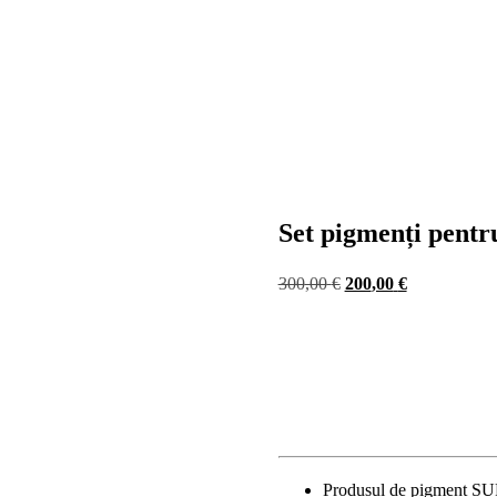
Set pigmenți pentr
Prețul
Prețul
300
,00
€
200
,00
€
inițial
curent
a
este:
fost:
200,00 €.
300,00 €.
Produsul de pigment SUP