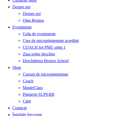
Cursurile Mele
Despre noi
Despre noi
Olga Beznos
Evenimente
Grila de evenimente
Curs de micropigmentare acreditat
COACH for PMU artist 1
Ziua ușilor deschise
Deschiderea Beznos School
Shop
Cursuri de micropigmentare
Coach
MasterClass
Pigmenți SUPERB
Cărți
Contacte
Întrebări frecvente