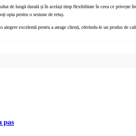
tat de lungă durată și în același timp flexibilitate în ceea ce privește în
poți opta pentru o sesiune de retuș.
alegere excelentă pentru a atrage clienți, oferindu-le un produs de calita
u pas